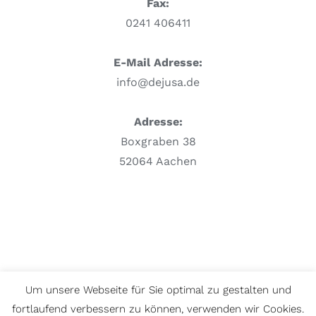
Fax:
0241 406411
E-Mail Adresse:
info@dejusa.de
Adresse:
Boxgraben 38
52064 Aachen
All Rights Reserved © Copyright
2026 DEJUSA
Um unsere Webseite für Sie optimal zu gestalten und
Impressum
|
Datenschutz
fortlaufend verbessern zu können, verwenden wir Cookies.