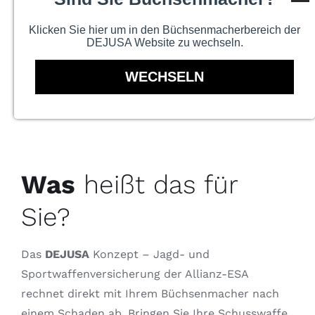
– Mut / böswillige Handlungen
Klicken Sie hier um in den Büchsenmacherbereich der
DEJUSA Website zu wechseln.
WECHSELN
Was
heißt das für
Sie?
Das
DEJUSA
Konzept – Jagd- und
Sportwaffenversicherung der Allianz-ESA
rechnet direkt mit Ihrem Büchsenmacher nach
einem Schaden ab. Bringen Sie Ihre Schusswaffe